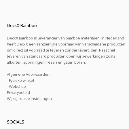
Deze
optie
kan
gekozen
worden
op
DeckX Bamboo
de
productpagina
DeckX Bamboo is leverancier van bamboe materialen. In Nederland
heeft DeckX een aanzienlijke voorraad van verscheidene producten
om direct uit voorraad te leveren zonder levertijden. Naast het
leveren van standaard producten doen wij bewerkingen zoals
afkorten, sponningen frezen en gaten boren.
Algemene Voorwaarden:
- Fysieke winkel
- Webshop
Privacybeleid
Wijzig cookie instellingen
SOCIALS