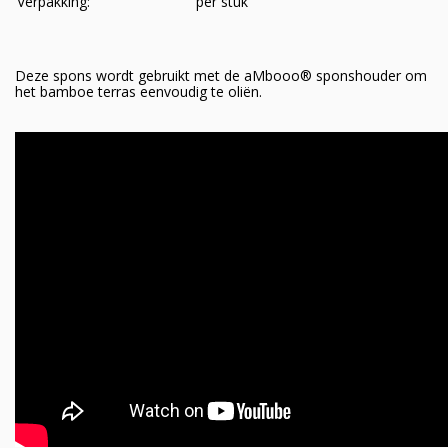
Verpakking:
per stuk
Deze spons wordt gebruikt met de aMbooo® sponshouder om
het bamboe terras eenvoudig te oliën.