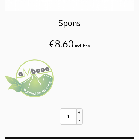
Spons
€
8,60
incl. btw
Spons
+
quantity
-