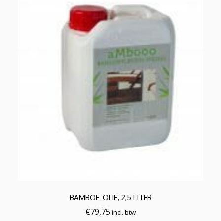
Dit
product
BAMBOE-OLIE, 2,5 LITER
heeft
meerdere
€
79,75
incl. btw
variaties.