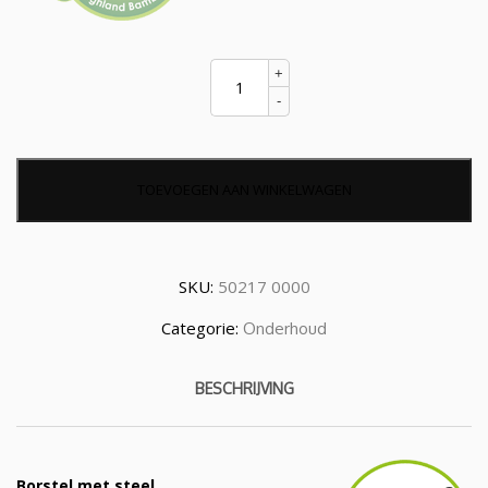
Borstel
+
met
steel
-
quantity
TOEVOEGEN AAN WINKELWAGEN
SKU:
50217 0000
Categorie:
Onderhoud
BESCHRIJVING
Borstel met steel