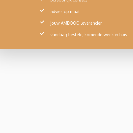
advies op maat
jouw AMBOOO leverancier
vandaag besteld, komende week in huis
DeckX Bamboo
SOCIALS
DeckX Bamboo is leverancier van bamboe
fac
materialen. In Nederland heeft DeckX een
you
aanzienlijke voorraad van verscheidene
producten om direct uit voorraad te leveren