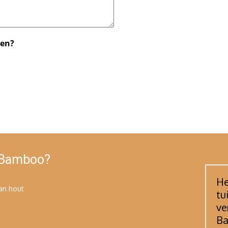
men?
 Bamboo?
He
an hout
tu
ve
B