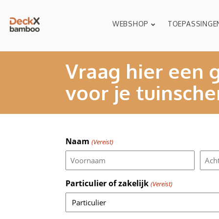
WEBSHOP
TOEPASSINGE
Vraag hier een g
voor je tuinsche
Naam
(Vereist)
Voornaam
Acht
Particulier of zakelijk
(Vereist)