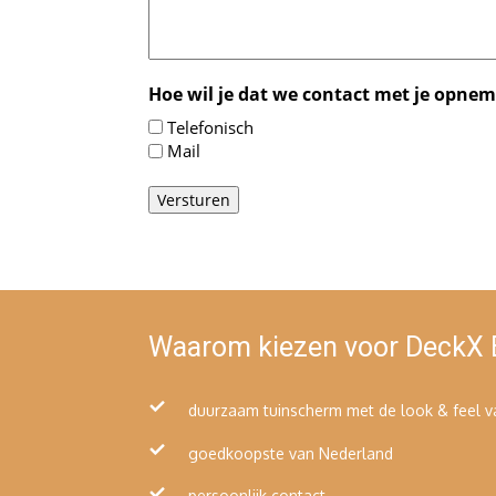
Hoe wil je dat we contact met je opne
Telefonisch
Mail
Waarom kiezen voor DeckX
duurzaam tuinscherm met de look & feel v
goedkoopste van Nederland
persoonlijk contact