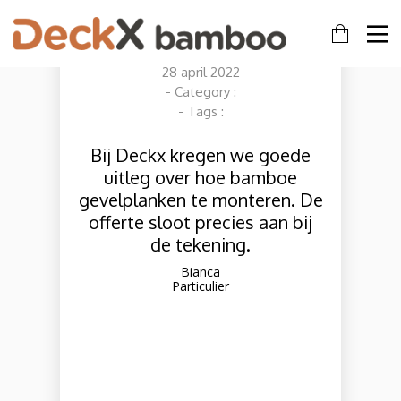
GEVEL 2 BIANCA
By
Aniek Meijerink
on
28 april 2022
- Category :
- Tags :
Bij Deckx kregen we goede
uitleg over hoe bamboe
gevelplanken te monteren. De
offerte sloot precies aan bij
de tekening.
Bianca
Particulier