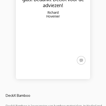
adviezen!
Richard
Hovenier
DeckX Bamboo
DeckX Bamboo is leverancier van bamboe materialen. In Nederland