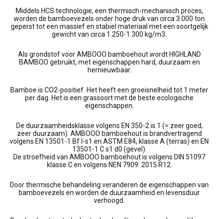
Middels HCS technologie, een thermisch-mechanisch proces,
worden de bamboevezels onder hoge druk van circa 3.000 ton
geperst tot een massief en stabiel materiaal met een soortgelijk
gewicht van circa 1.250-1.300 kg/m3.
Als grondstof voor AMBOOO bamboehout wordt HIGHLAND
BAMBOO gebruikt, met eigenschappen hard, duurzaam en
hernieuwbaar.
Bamboe is CO2-positief. Het heeft een groeisnelheid tot 1 meter
per dag. Het is een grassoort met de beste ecologische
eigenschappen.
De duurzaamheidsklasse volgens EN 350-2 is 1 (= zeer goed,
zeer duurzaam). AMBOOO bamboehout is brandvertragend
volgens EN 13501-1 Bf l-s1 en ASTM E84, klasse A (terras) en EN
13501-1 C s1 d0 (gevel).
De stroefheid van AMBOOO bamboehout is volgens DIN 51097
klasse C en volgens NEN 7909: 2015 R12.
Door thermische behandeling veranderen de eigenschappen van
bamboevezels en worden de duurzaamheid en levensduur
verhoogd.