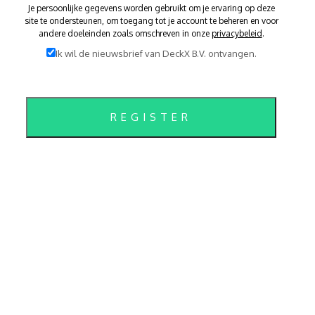
- Fysieke winkel
Je persoonlijke gegevens worden gebruikt om je ervaring op deze
- Webshop
site te ondersteunen, om toegang tot je account te beheren en voor
Privacybeleid
andere doeleinden zoals omschreven in onze
privacybeleid
.
Wijzig cookie instellingen
Ik wil de nieuwsbrief van DeckX B.V. ontvangen.
SOCIALS
facebook
youtube
linkedin
instagram
pinterest