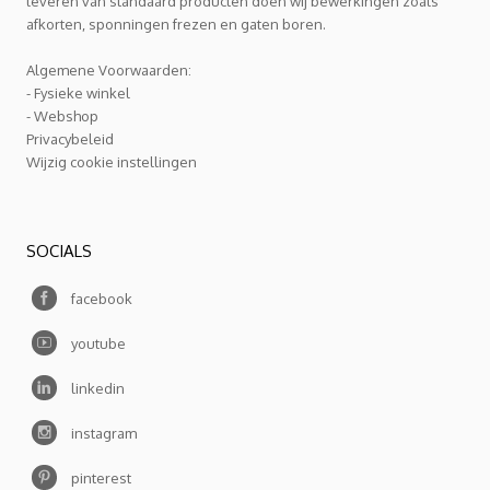
leveren van standaard producten doen wij bewerkingen zoals
afkorten, sponningen frezen en gaten boren.
Algemene Voorwaarden:
- Fysieke winkel
- Webshop
Privacybeleid
Wijzig cookie instellingen
SOCIALS
facebook
youtube
linkedin
instagram
pinterest